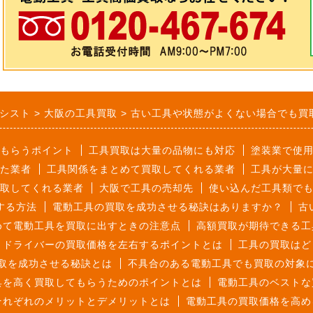
シスト
大阪の工具買取
古い工具や状態がよくない場合でも買
もらうポイント
工具買取は大量の品物にも対応
塗装業で使
た業者
工具関係をまとめて買取してくれる業者
工具が大量
取してくれる業者
大阪で工具の売却先
使い込んだ工具類で
する方法
電動工具の買取を成功させる秘訣はありますか？
古
めて電動工具を買取に出すときの注意点
高額買取が期待できる工
トドライバーの買取価格を左右するポイントとは
工具の買取はど
取を成功させる秘訣とは
不具合のある電動工具でも買取の対象
具を高く買取してもらうためのポイントとは
電動工具のベストな
それぞれのメリットとデメリットとは
電動工具の買取価格を高め