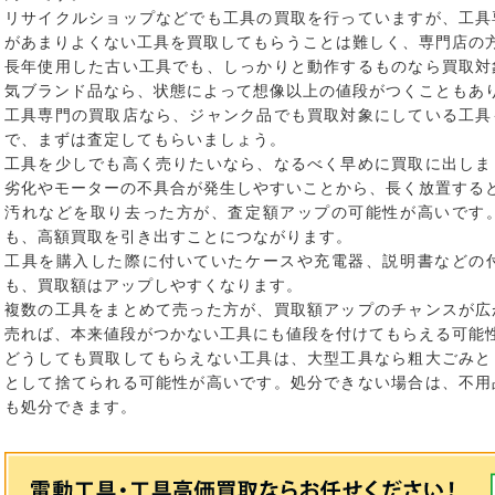
リサイクルショップなどでも工具の買取を行っていますが、工具
があまりよくない工具を買取してもらうことは難しく、専門店の
長年使用した古い工具でも、しっかりと動作するものなら買取対
気ブランド品なら、状態によって想像以上の値段がつくこともあ
工具専門の買取店なら、ジャンク品でも買取対象にしている工具
で、まずは査定してもらいましょう。
工具を少しでも高く売りたいなら、なるべく早めに買取に出しま
劣化やモーターの不具合が発生しやすいことから、長く放置する
汚れなどを取り去った方が、査定額アップの可能性が高いです
も、高額買取を引き出すことにつながります。
工具を購入した際に付いていたケースや充電器、説明書などの
も、買取額はアップしやすくなります。
複数の工具をまとめて売った方が、買取額アップのチャンスが広
売れば、本来値段がつかない工具にも値段を付けてもらえる可能
どうしても買取してもらえない工具は、大型工具なら粗大ごみと
として捨てられる可能性が高いです。処分できない場合は、不用
も処分できます。