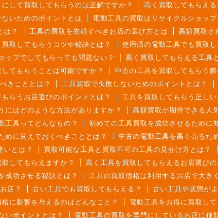
うにして買取してもらうのは正解ですか？
高く買取してもらえる
せないためのポイントとは
電動工具の買取はリサイクルショップ
とは？
工具の買取を依頼すべきお店の選び方とは
高額買取さ
く買取してもらうコツや秘訣とは？
使用済の電動工具でも買取し
ョップでしてもらっても問題ない？
高く買取してもらえる工具
取してもらうことは可能ですか？
中古の工具を買取してもらう際
くべきこととは？
工具買取で失敗しないためのポイントとは？
てもらうお店選びのポイントとは？
工具を買取してもらう正しい
うにはどのような方法がありますか？
高額買取が期待できる人
動工具ってどんなもの？
初めての工具買取を成功させるために
ために覚えておくべきこととは？
中古の電動工具を高く売るた
違いとは？
買取可能な工具と買取不可の工具の見分け方とは？
買取してもらえますか？
高く工具を買取してもらえるお店選びの
を成功させる秘訣とは？
工具の買取価格は利用するお店で大き
お店？
古い工具でも買取してもらえる？
古い工具や状態が
価格に影響を与えるのはどんなこと？
電動工具をお得に買取して
ないポイントとは？
電動工具の買取を専門にしているお店に種