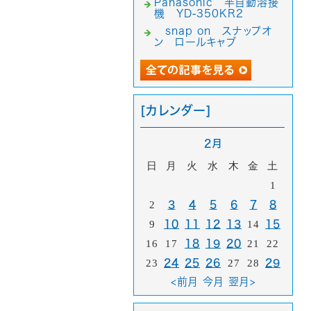
Panasonic 半自動溶接
機 YD-350KR2
snap on スナップオ
ン ロールキャブ
[カレンダー]
2月
日
月
火
水
木
金
土
1
2
3
4
5
6
7
8
9
10
11
12
13
14
15
16
17
18
19
20
21
22
23
24
25
26
27
28
29
<前月
今月
翌月>