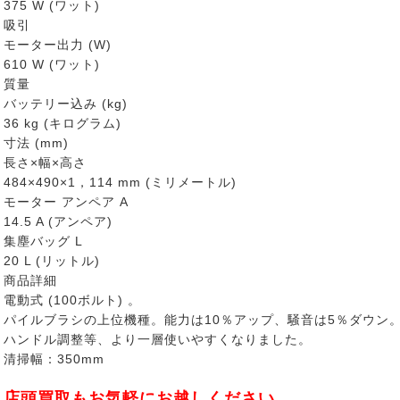
375 W (ワット)
吸引
モーター出力 (W)
610 W (ワット)
質量
バッテリー込み (kg)
36 kg (キログラム)
寸法 (mm)
長さ×幅×高さ
484×490×1，114 mm (ミリメートル)
モーター アンペア A
14.5 A (アンペア)
集塵バッグ L
20 L (リットル)
商品詳細
電動式 (100ボルト) 。
パイルブラシの上位機種。能力は10％アップ、騒音は5％ダウン
ハンドル調整等、より一層使いやすくなりました。
清掃幅：350mm
店頭買取もお気軽にお越しください。