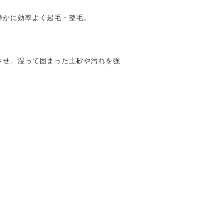
静かに効率よく起毛・整毛。
させ、湿って固まった土砂や汚れを強