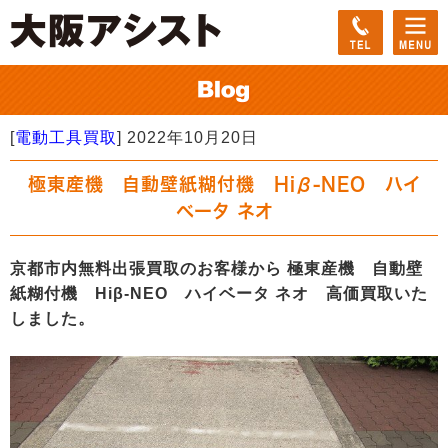
[
電動工具買取
]
2022年10月20日
極東産機 自動壁紙糊付機 Hiβ-NEO ハイ
ベータ ネオ
京都市内無料出張買取のお客様から 極東産機 自動壁
紙糊付機 Hiβ-NEO ハイベータ ネオ 高価買取いた
しました。