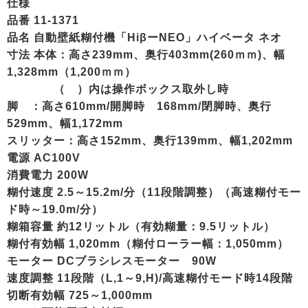
仕様
品番 11-1371
品名 自動壁紙糊付機「HiβーNEO」ハイベータ ネオ
寸法 本体：高さ239mm、奥行403mm(260ｍｍ)、幅
1,328mm（1,200ｍｍ）
（ ）内は操作ボックス取外し時
脚 ：高さ610mm/開脚時 168mm/閉脚時、奥行
529mm、幅1,172mm
スリッター：高さ152mm、奥行139mm、幅1,202mm
電源 AC100V
消費電力 200W
糊付速度 2.5～15.2m/分（11段階調整）（高速糊付モー
ド時～19.0m/分）
糊箱容量 約12リットル（有効糊量：9.5リットル）
糊付有効幅 1,020mm（糊付ローラー幅：1,050mm）
モーター DCブラシレスモーター 90W
速度調整 11段階（L,1～9,H)/高速糊付モード時14段階
切断有効幅 725～1,000mm