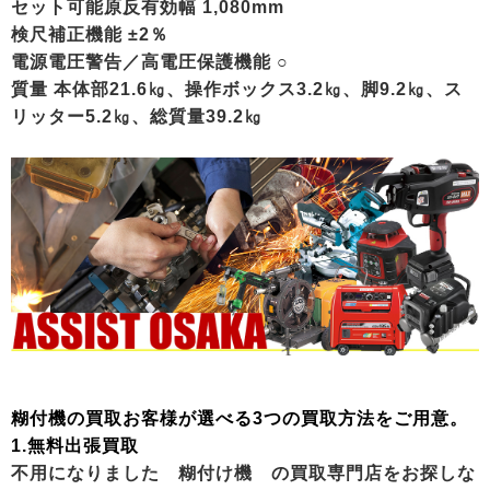
セット可能原反有効幅 1,080mm
検尺補正機能 ±2％
電源電圧警告／高電圧保護機能 ○
質量 本体部21.6㎏、操作ボックス3.2㎏、脚9.2㎏、ス
リッター5.2㎏、総質量39.2㎏
糊付機の買取お客様が選べる3つの買取方法をご用意。
1.無料出張買取
不用になりました 糊付け機 の買取専門店をお探しな