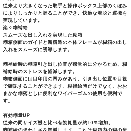
従来より大きくなった取手と操作ボックス上部のくぼみ
によりしっかりと握ることができ、快適な着脱と運搬を
実現しています。
楽々糊補給
スムーズな出し入れを実現した糊箱
糊箱側面のガイドと新構造の本体フレームが糊箱の出し
入れをスムーズに誘導します。
糊補給時の糊箱引き出し位置が感覚的に分かるため、糊
補給時のストレスを軽減します。
糊箱側面には目印用の凹みがあり、引き出し位置を目視
で確認することができます。糊補給時だけでなく、おお
まかな糊落としに便利なワイパーゴムの使用も便利で
す。
有効糊量UP
従来の同サイズ機と比べ有効糊量が約10％増加。
糊補給の煩わしさを軽減します。これは糊箱内の糊の流