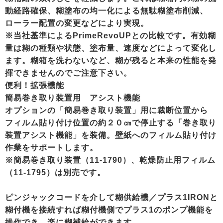
動経路確保、糊塗布の均一化による無駄糊塗布削減、
ローラー配置の変更などにより実現。
※当社基準によるPrimeRevoUPとの比較です。有効糊
量は糊の種類や状態、塗布量、速度などによって変化し
ます。糊箱を洗わないなど、糊が残ると本来の性能を発
揮できませんのでご注意下さい。
便利！拡張機能
簡易巻き取り装置用 アシスト機能
オプションの「簡易巻き取り装置」用に裁断位置から
フィルム貼り付け位置の約２０㎝で停止する「巻き取り
装置アシスト機能」を装備。壁紙へのフィルム貼り付け
作業をサポートします。
※簡易巻き取り装置（11-1790）、乾燥防止用フィルム
（11-1795）は別売です。
ピンジャックコードを介して糊供給機／プラス1IRONと
糊付機を接続すれば糊付機側でプラス1のポンプ機能を
操作でき、楽に糊補給ができます。