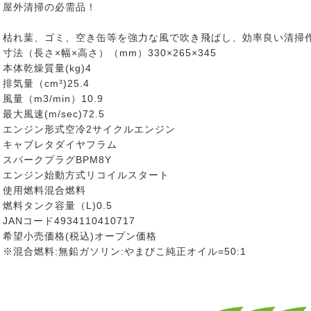
屋外清掃の必需品！
枯れ葉、ゴミ、空き缶等を強力な風で吹き飛ばし、効率良い清掃
寸法（長さ×幅×高さ）（mm）330×265×345
本体乾燥質量(kg)4
排気量（cm³)25.4
風量（m3/min）10.9
最大風速(m/sec)72.5
エンジン形式空冷2サイクルエンジン
キャブレタダイヤフラム
スパークプラグBPM8Y
エンジン始動方式リコイルスタート
使用燃料混合燃料
燃料タンク容量（L)0.5
JANコード4934110410717
希望小売価格(税込)オープン価格
※混合燃料:無鉛ガソリン:やまびこ純正オイル=50:1