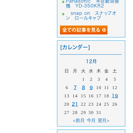
Panasonic 半自動溶接
機 YD-350KR2
snap on スナップオ
ン ロールキャブ
[カレンダー]
12月
日
月
火
水
木
金
土
1
2
3
4
5
6
7
8
9
10
11
12
13
14
15
16
17
18
19
20
21
22
23
24
25
26
27
28
29
30
31
<前月
今月
翌月>